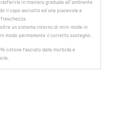
trasferirla in maniera graduale all’ambiente
o il capo asciutto ed una piacevole e
 freschezza.
noltre un sistema interno di mini molle in
 in modo permanente il corretto sostegno.
00% cotone fasciato dalla morbida e
ile.