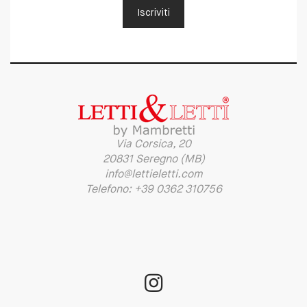
Iscriviti
Via Corsica, 20
20831 Seregno (MB)
info@lettieletti.com
Telefono: +39 0362 310756