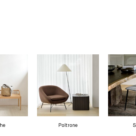
he
Poltrone
S