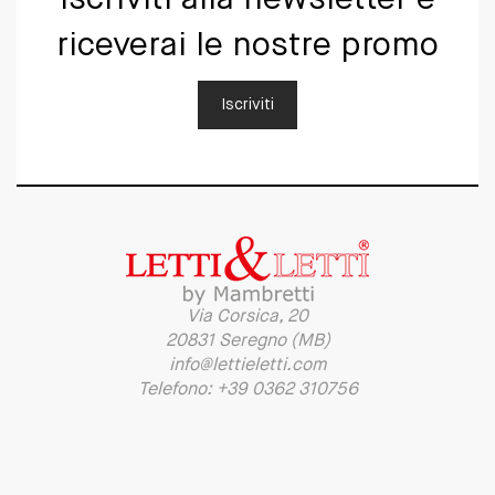
Iscriviti alla newsletter e
riceverai le nostre promo
Iscriviti
Via Corsica, 20
20831 Seregno (MB)
info@lettieletti.com
Telefono: +39 0362 310756