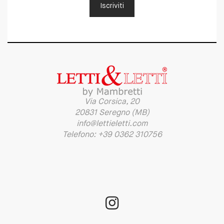
Iscriviti
Via Corsica, 20
20831 Seregno (MB)
info@lettieletti.com
Telefono: +39 0362 310756