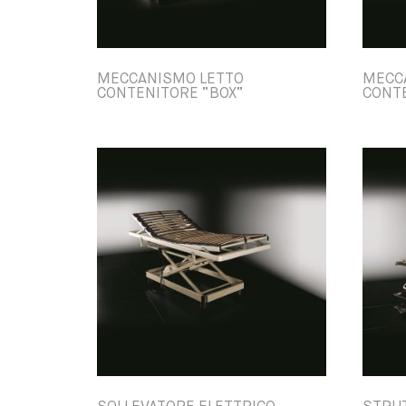
MECCANISMO LETTO
MECC
CONTENITORE “BOX”
CONTE