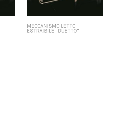
MECCANISMO LETTO
”
ESTRAIBILE “DUETTO”