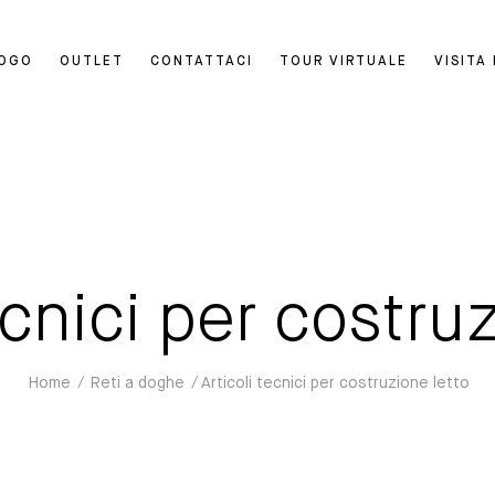
LOGO
OUTLET
CONTATTACI
TOUR VIRTUALE
VISITA
ecnici per costru
Home
/
Reti a doghe
/ Articoli tecnici per costruzione letto