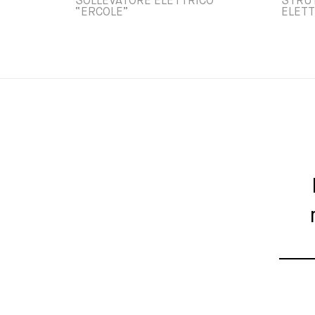
SOLLEVATORE ELETTRICO
STRUT
“ERCOLE”
ELETT