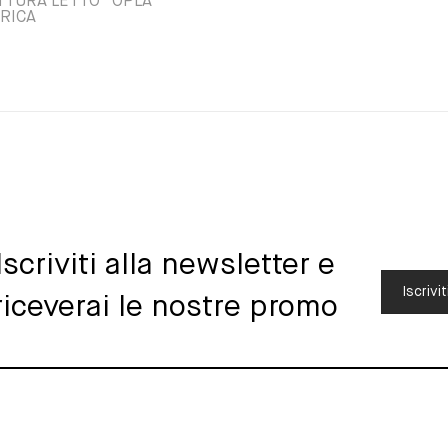
TURA LETTO “OPLA'”
RICA
Iscriviti alla newsletter e
Iscrivit
riceverai le nostre promo