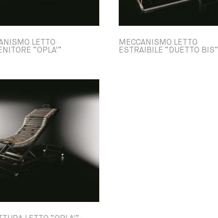
ANISMO LETTO
MECCANISMO LETTO
NITORE “OPLA'”
ESTRAIBILE “DUETTO BIS