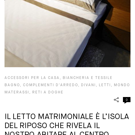
ACCESSORI PER LA CASA
,
BIANCHERIA E TESSILE
BAGNO
,
COMPLEMENTI D'ARREDO
,
DIVANI
,
LETTI
,
MONDO
MATERASSI
,
RETI A DOGHE
0
IL LETTO MATRIMONIALE È L’ISOLA
DEL RIPOSO CHE RIVELA IL