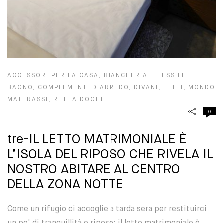
ACCESSORI PER LA CASA
,
BIANCHERIA E TESSILE
BAGNO
,
COMPLEMENTI D'ARREDO
,
DIVANI
,
LETTI
,
MONDO
MATERASSI
,
RETI A DOGHE
0
tre-IL LETTO MATRIMONIALE È
L’ISOLA DEL RIPOSO CHE RIVELA IL
NOSTRO ABITARE AL CENTRO
DELLA ZONA NOTTE
Come un rifugio ci accoglie a tarda sera per restituirci
un po' di tranquillità e riposo: il letto matrimoniale è...