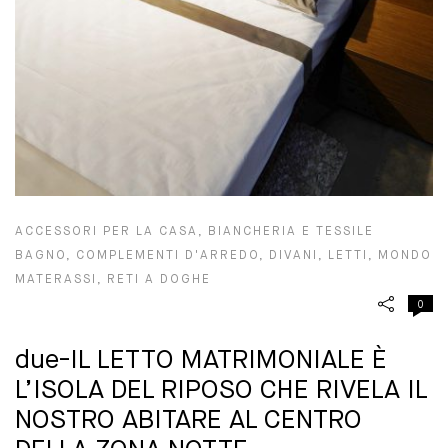
ACCESSORI PER LA CASA
,
BIANCHERIA E TESSILE
BAGNO
,
COMPLEMENTI D'ARREDO
,
DIVANI
,
LETTI
,
MONDO
MATERASSI
,
RETI A DOGHE
0
due-IL LETTO MATRIMONIALE È
L’ISOLA DEL RIPOSO CHE RIVELA IL
NOSTRO ABITARE AL CENTRO