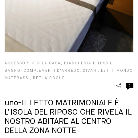
ACCESSORI PER LA CASA
,
BIANCHERIA E TESSILE
BAGNO
,
COMPLEMENTI D'ARREDO
,
DIVANI
,
LETTI
,
MONDO
MATERASSI
,
RETI A DOGHE
0
uno-IL LETTO MATRIMONIALE È
L’ISOLA DEL RIPOSO CHE RIVELA IL
NOSTRO ABITARE AL CENTRO
DELLA ZONA NOTTE