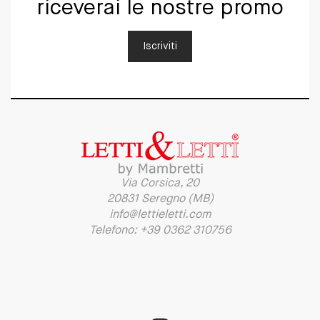
riceverai le nostre promo
Iscriviti
Via Corsica, 20
20831 Seregno (MB)
info@lettieletti.com
Telefono: +39 0362 310756