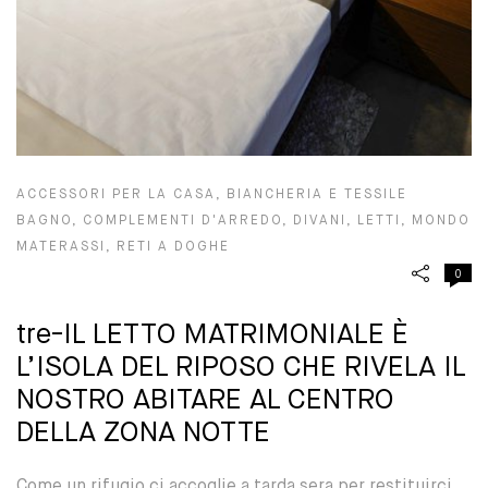
ACCESSORI PER LA CASA
,
BIANCHERIA E TESSILE
BAGNO
,
COMPLEMENTI D'ARREDO
,
DIVANI
,
LETTI
,
MONDO
MATERASSI
,
RETI A DOGHE
0
tre-IL LETTO MATRIMONIALE È
L’ISOLA DEL RIPOSO CHE RIVELA IL
NOSTRO ABITARE AL CENTRO
DELLA ZONA NOTTE
Come un rifugio ci accoglie a tarda sera per restituirci