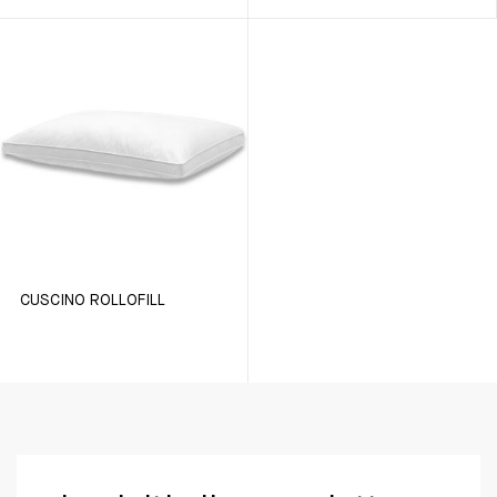
CUSCINO ROLLOFILL