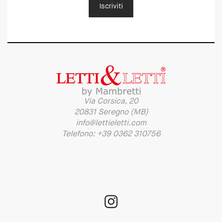
Iscriviti
Via Corsica, 20
20831 Seregno (MB)
info@lettieletti.com
Telefono: +39 0362 310756