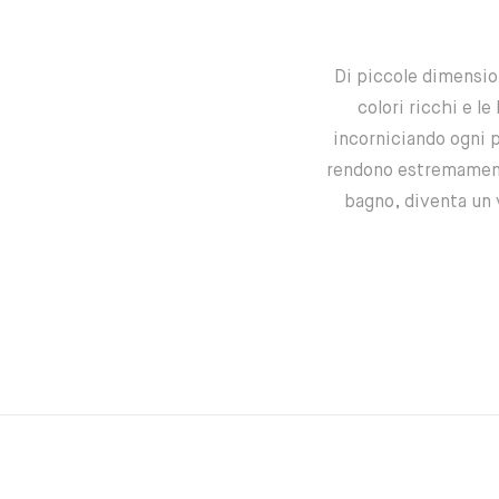
Di piccole dimension
colori ricchi e l
incorniciando ogni 
rendono estremamente
bagno, diventa un v