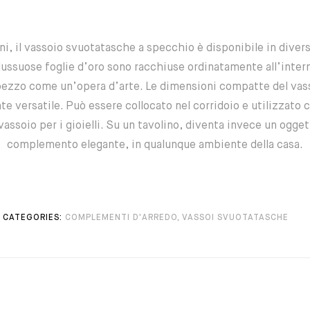
i, il vassoio svuotatasche a specchio è disponibile in diversi
e lussuose foglie d’oro sono racchiuse ordinatamente all’interno
pezzo come un’opera d’arte. Le dimensioni compatte del vas
 versatile. Può essere collocato nel corridoio e utilizzato 
assoio per i gioielli. Su un tavolino, diventa invece un ogge
complemento elegante, in qualunque ambiente della casa.
CATEGORIES:
COMPLEMENTI D'ARREDO
,
VASSOI SVUOTATASCHE