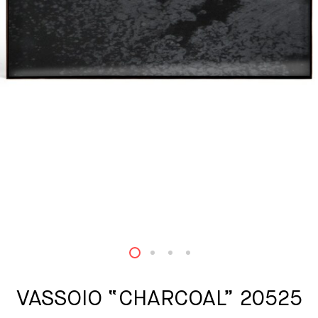
1
2
3
4
VASSOIO “CHARCOAL” 20525