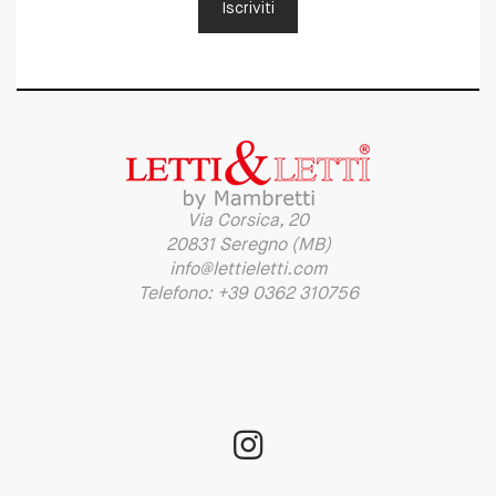
Iscriviti
Via Corsica, 20
20831 Seregno (MB)
info@lettieletti.com
Telefono: +39 0362 310756