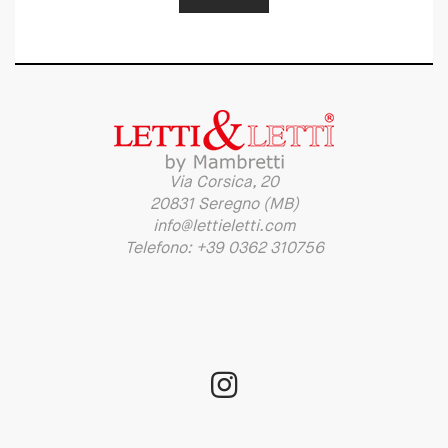
Via Corsica, 20
20831 Seregno (MB)
info@lettieletti.com
Telefono: +39 0362 310756