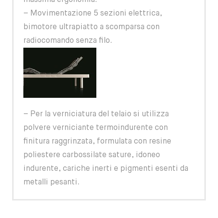
– Movimentazione 5 sezioni elettrica,
bimotore ultrapiatto a scomparsa con
radiocomando senza filo.
– Per la verniciatura del telaio si utilizza
polvere verniciante termoindurente con
finitura raggrinzata, formulata con resine
poliestere carbossilate sature, idoneo
indurente, cariche inerti e pigmenti esenti da
metalli pesanti.