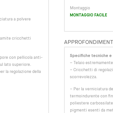
Montaggio
MONTAGGIO FACILE
ciatura a polvere
ramite cricchetti
APPROFONDIMENT
Specifiche tecniche e 
ore con pellicola anti-
– Telaio estremamente 
l lato superiore.
– Cricchetti di regolaz
r la regolazione della
scorrevolezza.
– Per la verniciatura de
termoindurente con fin
poliestere carbossilate
pigmenti esenti da meta