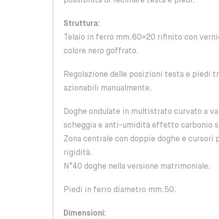
possibilità di reclinare testa e piedi.
Struttura:
Telaio in ferro mm.60×20 rifinito con verni
colore nero goffrato.
Regolazione delle posizioni testa e piedi t
azionabili manualmente.
Doghe ondulate in multistrato curvato a vap
scheggia e anti-umidità effetto carbonio su
Zona centrale con doppie doghe e cursori pe
rigidità.
N°40 doghe nella versione matrimoniale.
Piedi in ferro diametro mm.50.
Dimensioni: