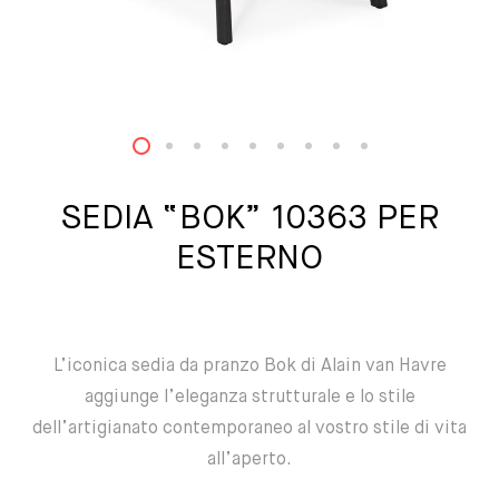
1
2
3
4
5
6
7
8
9
SEDIA “BOK” 10363 PER
ESTERNO
L’iconica sedia da pranzo Bok di Alain van Havre
aggiunge l’eleganza strutturale e lo stile
dell’artigianato contemporaneo al vostro stile di vita
all’aperto.