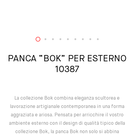
1
2
3
4
5
6
7
8
9
PANCA “BOK” PER ESTERNO
10387
La collezione Bok combina eleganza scultorea e
lavorazione artigianale contemporanea in una forma
aggraziata e ariosa. Pensata per arricchire il vostro
ambiente esterno con il design di qualità tipico della
collezione Bok, la panca Bok non solo si abbina