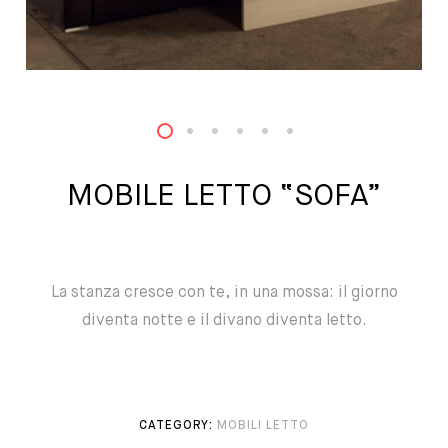
1
2
3
4
5
6
MOBILE LETTO “SOFA”
La stanza cresce con te, in una mossa: il giorno
diventa notte e il divano diventa letto.
CATEGORY:
MOBILI LETTO