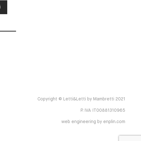
i
Copyright © Letti&Letti by Mambretti 2021
P. IVA IT00881310965
web engineering by enplin.com