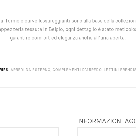
a, forme e curve lussureggianti sono alla base della collezion
appezzeria tessuta in Belgio, ogni dettaglio è stato meticol
garantire comfort ed eleganza anche all’aria aperta.
IES:
ARREDI DA ESTERNO
,
COMPLEMENTI D'ARREDO
,
LETTINI PRENDI
INFORMAZIONI AG