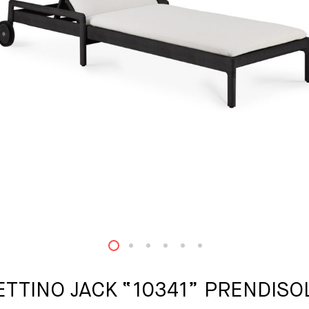
1
2
3
4
5
6
ETTINO JACK “10341” PRENDISO