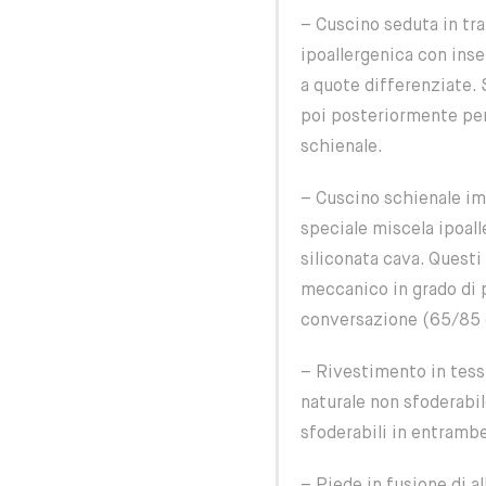
– Cuscino seduta in tr
ipoallergenica con ins
a quote differenziate.
poi posteriormente per
schienale.
– Cuscino schienale im
speciale miscela ipoall
siliconata cava. Quest
meccanico in grado di p
conversazione (65/85 
– Rivestimento in tess
naturale non sfoderabi
sfoderabili in entrambe