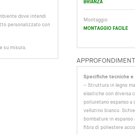
BRIANZA
ambiente dove intendi
Montaggio
etto personalizzato con
MONTAGGIO FACILE
he su misura.
APPROFONDIMENT
Specifiche tecniche e 
– Struttura in legno ma
elastiche con diversa 
poliuretano espanso a 
vellutino bianco. Schi
bombature in espanso a
fibra di poliestere acc