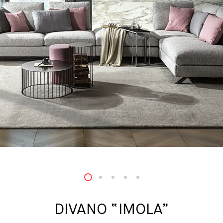
1
2
3
4
5
DIVANO “IMOLA”