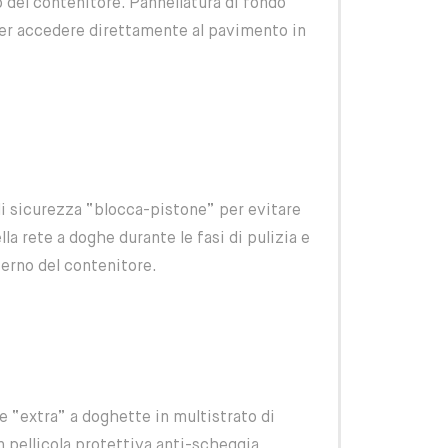
no del contenitore. Pannellatura di fondo
er accedere direttamente al pavimento in
di sicurezza “blocca-pistone” per evitare
la rete a doghe durante le fasi di pulizia e
erno del contenitore.
te “extra” a doghette in multistrato di
 pellicola protettiva anti-scheggia.