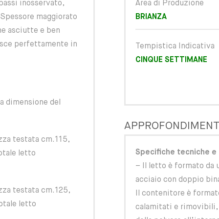
passi inosservato,
Area di Produzione
. Spessore maggiorato
BRIANZA
rme asciutte e ben
risce perfettamente in
Tempistica Indicativa
CINQUE SETTIMANE
la dimensione del
APPROFONDIMENT
za testata cm.115,
Specifiche tecniche e
tale letto
– Il letto è formato da
acciaio con doppio bin
za testata cm.125,
Il contenitore è format
otale letto
calamitati e rimovibili