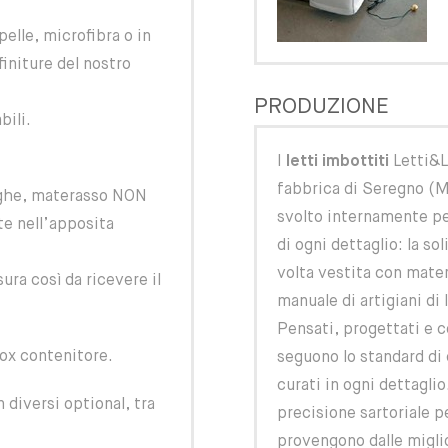
pelle, microfibra o in
finiture del nostro
PRODUZIONE
bili.
I
letti imbottiti
Letti&Le
fabbrica di Seregno (M
doghe, materasso NON
svolto internamente per
te nell’apposita
di ogni dettaglio: la sol
volta vestita con mater
ura così da ricevere il
manuale di artigiani di
Pensati, progettati e co
box contenitore.
seguono lo standard di 
curati in ogni dettagli
diversi optional, tra
precisione sartoriale p
provengono dalle miglio