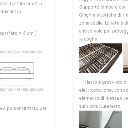
zza testata cm.215,
Supporto lombare con d
otale letto
Cinghie elastiche di ri
zona spalle. La rete è 
antiscivolo per protegg
tografato h.4 cm.)
le doghe.
– Il letto è provvisto d
elettrostatiche, con a
elemento di messa a ter
sulla struttura letto.
ra e personalizzato per