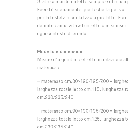
State cercando un letto semplice che non 
Feend è sicuramente quello che fa per voi
per la testata e per la fascia giroletto. Fo
definite danno vita ad un letto che si inse
ogni contesto di arredo.
Modello e dimensioni
Misure d’ingombro del letto in relazione al
materasso:
– materasso cm.80×190/195/200 = larghez
larghezza totale letto cm.115, lunghezza to
cm.230/235/240
– materasso cm.90×190/195/200 = larghez
larghezza totale letto cm.125, lunghezza t
cm.230/235/240