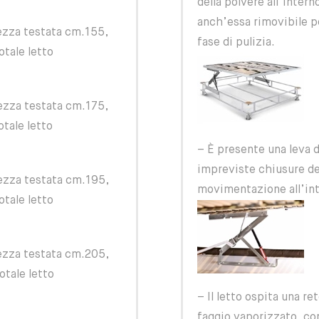
della polvere all’inter
anch’essa rimovibile p
zza testata cm.155,
fase di pulizia.
otale letto
zza testata cm.175,
otale letto
– È presente una leva 
impreviste chiusure del
zza testata cm.195,
movimentazione all’int
otale letto
zza testata cm.205,
otale letto
– Il letto ospita una re
faggio vaporizzato, con