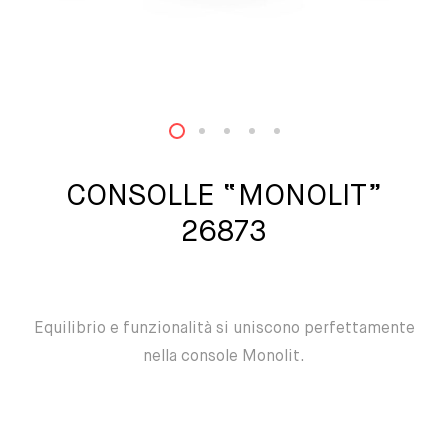
1
2
3
4
5
CONSOLLE “MONOLIT”
26873
Equilibrio e funzionalità si uniscono perfettamente
nella console Monolit.