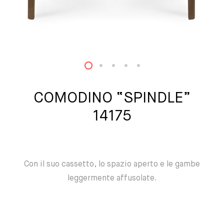
1
2
3
4
5
COMODINO “SPINDLE”
14175
Con il suo cassetto, lo spazio aperto e le gambe
leggermente affusolate.