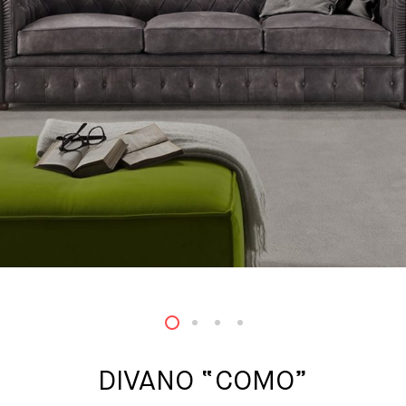
1
2
3
4
DIVANO “COMO”