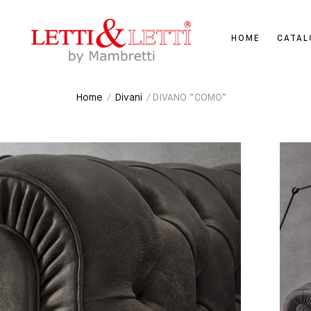
HOME
CATA
Home
/
Divani
/ DIVANO “COMO”