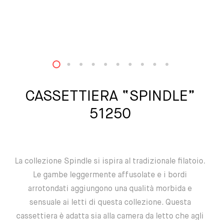
1
2
3
4
5
6
7
8
9
10
CASSETTIERA “SPINDLE”
51250
La collezione Spindle si ispira al tradizionale filatoio.
Le gambe leggermente affusolate e i bordi
arrotondati aggiungono una qualità morbida e
sensuale ai letti di questa collezione. Questa
cassettiera è adatta sia alla camera da letto che agli